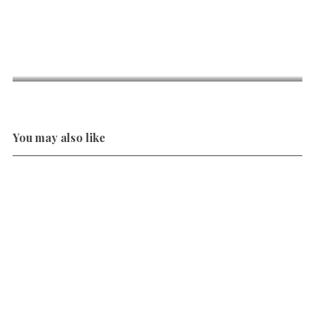
You may also like
S
e
a
r
c
h
f
o
r
: