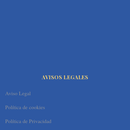
Ana María Vazquez Hoys: Tuthankamon en el
Ciclo de Conferencias en NUEVO ATENEO
MINERVA: “Conocimiento, Cultura y
Simbolismo” (II parte 2023)
AVISOS LEGALES
Aviso Legal
Política de cookies
Política de Privacidad