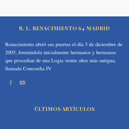
S
e
a
r
R. L. RENACIMIENTO 64 MADRID
c
h
f
Renacimiento abrió sus puertas el día 3 de diciembre de
o
2005, formándola inicialmente hermanos y hermanas
r
que procedían de una Logia veinte años más antigua,
:
llamada Concordia IV
ÚLTIMOS ARTÍCULOS