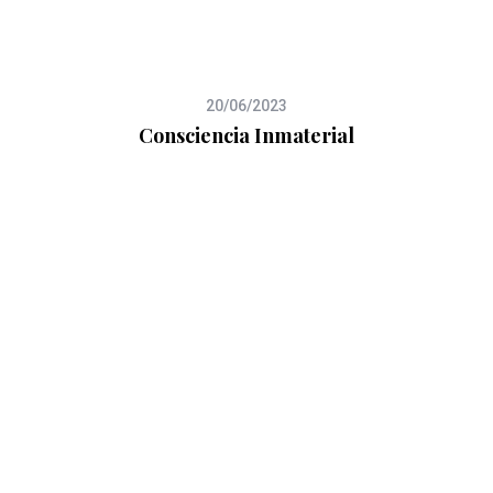
S
e
a
r
c
20/06/2023
h
Consciencia Inmaterial
f
o
r
: