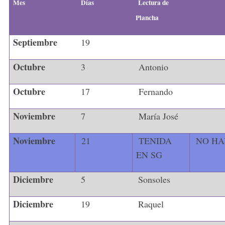
Mes
Días
Lectura de
Plancha
Septiembre
19
Octubre
3
Antonio
Octubre
17
Fernando
Noviembre
7
María José
Noviembre
21
TENIDA
NO HA
EN SG
Diciembre
5
Sonsoles
Diciembre
19
Raquel