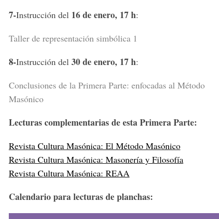
7-
16 de enero, 17 h
Instrucción del
:
Taller de representación simbólica 1
8-
30 de enero, 17 h
Instrucción del
:
Conclusiones de la Primera Parte: enfocadas al Método
S
Masónico
e
a
Lecturas complementarias de esta Primera Parte:
r
c
h
Revista Cultura Masónica: El Método Masónico
f
Revista Cultura Masónica: Masonería y Filosofía
o
Revista Cultura Masónica: REAA
r
:
Calendario para lecturas de planchas: